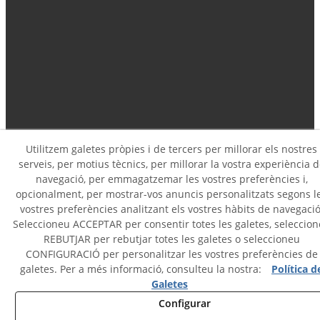
Utilitzem galetes pròpies i de tercers per millorar els nostres
serveis, per motius tècnics, per millorar la vostra experiència d
navegació, per emmagatzemar les vostres preferències i,
opcionalment, per mostrar-vos anuncis personalitzats segons l
© 08/2026 BICI 3.0 - Tots els drets reservats.
vostres preferències analitzant els vostres hàbits de navegació
Seleccioneu ACCEPTAR per consentir totes les galetes, seleccio
Política de Privacitat
REBUTJAR per rebutjar totes les galetes o seleccioneu
CONFIGURACIÓ per personalitzar les vostres preferències de
Política de Cookies
galetes. Per a més informació, consulteu la nostra:
Política d
Galetes
Avís Legal
Configurar
Mapa Web