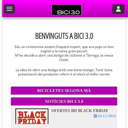
Toggle n
Toggle navigation
BENVINGUTS A BICI 3.0
Sóc un cicloturista amant d'aquest esport, que ara puja un bon
esglaó a la meva gran passió.
M'he decidit a obrir una botiga de ciclisme a Tàrrega, la meva
ciutat.
La idea és obrir una botiga amb una bona imatge. Tenir bona
presentació del producte i oferir-li al client el millor servei.
BICICLETES SEGONA MÀ
NOTÍCIES BICI 3.0
OFERTES BH BLACK FRIDAY
24-11-2016